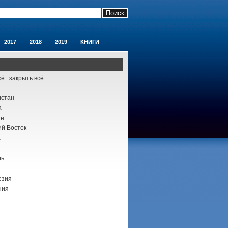
2017
2018
2019
КНИГИ
сё
|
закрыть всё
истан
а
йн
й Восток
а
ль
езия
ния