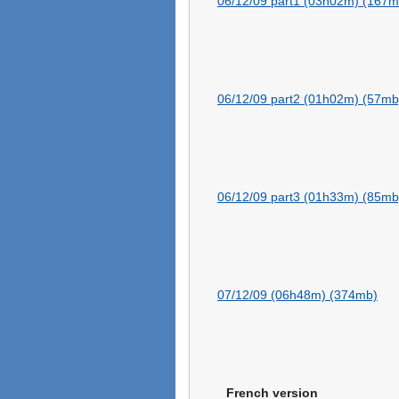
06/12/09 part1 (03h02m) (167m
06/12/09 part2 (01h02m) (57mb
06/12/09 part3 (01h33m) (85mb
07/12/09 (06h48m) (374mb)
French version