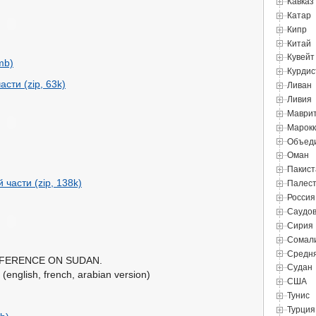
Кавказ
Катар
Кипр
Китай
Кувейт
mb)
Курдис
сти (zip, 63k)
Ливан
Ливия
Маври
Марок
Объед
Оман
Пакист
Палес
части (zip, 138k)
Россия
Саудов
Сирия
Сомал
Средня
FERENCE ON SUDAN.
Судан
glish, french, arabian version)
США
Тунис
Турция