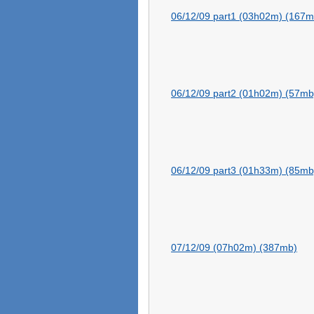
06/12/09 part1 (03h02m) (167m
06/12/09 part2 (01h02m) (57mb
06/12/09 part3 (01h33m) (85mb
07/12/09 (07h02m) (387mb)