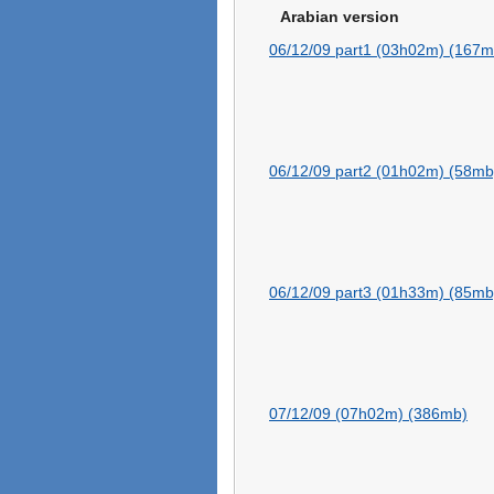
Arabian version
06/12/09 part1 (03h02m) (167m
06/12/09 part2 (01h02m) (58mb
06/12/09 part3 (01h33m) (85mb
07/12/09 (07h02m) (386mb)