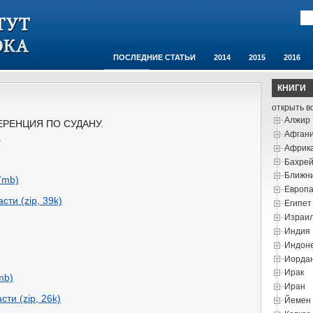
ПОСЛЕДНИЕ СТАТЬИ
2014
2015
2016
АУДИО
ОБ ИНСТИТУТЕ
КОНТАКТЫ
КНИГИ
открыть в
Алжир
РЕНЦИЯ ПО СУДАНУ.
Афган
.
Африк
Бахре
Ближни
7mb)
Европ
сти (zip, 39k)
Египет
Израи
Индия
Индон
Иорда
Ирак
mb)
Иран
ти (zip, 26k)
Йемен