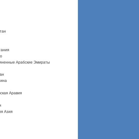
тан
тания
ко
иненные Арабские Эмираты
ан
тина
ская Аравия
и
я Азия